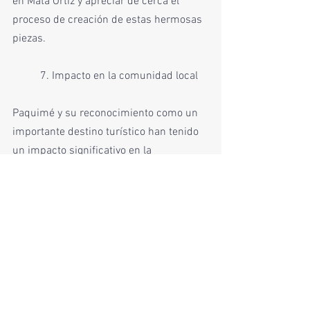
en Mata Ortiz y apreciar de cerca el 
proceso de creación de estas hermosas 
piezas.
	7. Impacto en la comunidad local
Paquimé y su reconocimiento como un 
importante destino turístico han tenido 
un impacto significativo en la 
comunidad local. El turismo ha 
generado oportunidades económicas y 
empleo para los habitantes de la región, 
fomentando el desarrollo sostenible y la 
preservación de su patrimonio cultural. 
Además, la promoción y valoración de 
Paquimé han contribuido a fortalecer la 
identidad cultural de la comunidad y su 